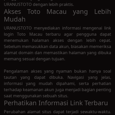
URANUSTOTO dengan lebih praktis.
Akses Toto Macau yang Lebih
Mudah
URANUSTOTO menyediakan informasi mengenai link
login Toto Macau terbaru agar pengguna dapat
menemukan halaman akses dengan lebih cepat.
Sebelum memasukkan data akun, biasakan memeriksa
alamat domain dan memastikan halaman yang dibuka
memang sesuai dengan tujuan.
Pengalaman akses yang nyaman bukan hanya soal
tautan yang dapat dibuka. Navigasi yang jelas,
informasi yang mudah dipahami, serta perhatian
terhadap keamanan akun juga menjadi bagian penting
saat menggunakan sebuah situs.
Perhatikan Informasi Link Terbaru
Perubahan alamat situs dapat terjadi sewaktu-waktu.