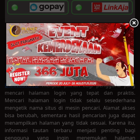
URANUSTOTO – Link Login
Resmi Toto Macau Terbaru
untuk Akses Mudah
URANUSTOTO
menjadi pilihan bagi pengguna yang
mencari halaman login yang tepat dan praktis.
Mencari halaman login tidak selalu sesederhana
mengetik nama situs di mesin pencari. Alamat akses
bisa berubah, sementara hasil pencarian juga dapat
menampilkan halaman yang tidak sesuai. Karena itu,
informasi tautan terbaru menjadi penting bagi
pengguna yang ingin menemukan halaman