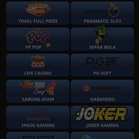
TOGEL FULL PRIZE
PRAGMATIC SLOT
PP POP
SEPAK BOLA
LIVE CASINO
PG SOFT
SABUNG AYAM
HABANERO
SPADE GAMING
JOKER GAMING